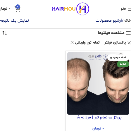
0
منو
0
تومان
خانه
آرشیو محصولات
نمایش یک نتیجه
مشاهده فیلترها
پاکسازی فیلتر
تمام تور وارداتی
اتمام موجودی
جدید
پروتز مو تمام تور | مردانه A+
0
تومان