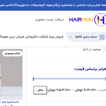
حه اصلی
درباره ما
تماس با ما
مشاوره رایگان
نمونه کارها
سوالات متداول
وبلاگ
آکادمی هیر
دریافت نوبت حضوری
فیلتر موجودی و حراج
خانه
زیبایی و سلام
دسته بندی کالاها
فروش ویژه (شگفت انگیزها)
پر فروش ترین ها
وبلا
فروش ویژه
موجود در انبار
اتمام موجودی
فیلتر براساس قیمت:
قيمت:
4,140,760 تومان
—
9,503,680 تومان
صافی
کنسانتره ضد ق