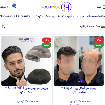
0
منو
0
تومان
خانه
محصولات برچسب خورده “پروتز مو ساخت کره”
Showing all 4 results
مشاهده فیلترها
ویژه
ویژه
جدید
جدید
پروتز مو آنکارایی | درجه ۱ –
پروتز مو نیوزلندی | Super VIP –
ساخت کره
ساخت کره
۳۰,۰۰۰,۰۰۰
تومان
–
۳۰,۰۰۰,۰۰۰
تومان
–